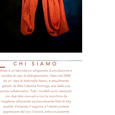
CHI SIAMO
Artes è un laboratorio artigianale di produzione e
vendita di capi di abbigliamento. Nato nel 2008
da un' idea di Antonella Nanni, è attualmente
gestito da Rita Caterina Formiga, una delle sue
prime collaboratrici. Tutti i modelli sono realizzati
con due telai manuali e con la macchina da
maglieria utilizzando esclusivamente filati di alta
qualità. Visitando il negozio e l'atelier potrete
apprezzare dal vivo il lavoro antico e paziente