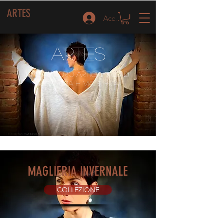
ARTES
Accedi
Artes
Laboratorio Artigianale di
Tessitura e Maglieria
MAGLIERIA INVERNALE
COLLEZIONE